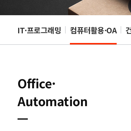
RP
IT·프로그래밍
컴퓨터활용·OA
Office·
Automation