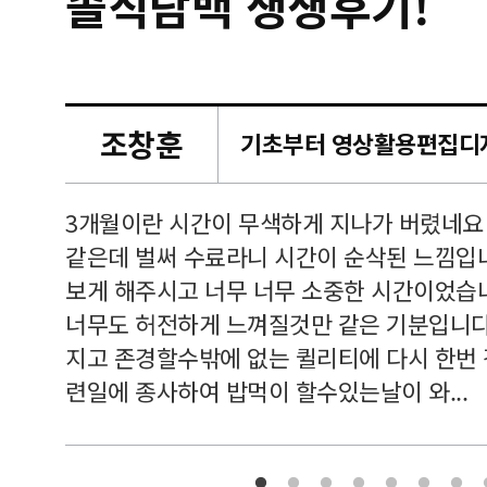
솔직담백 생생후기!
조창훈
캠퍼스
르쳐주셔
3개월이란 시간이 무색하게 지나가 버렸네요
여기 와
같은데 벌써 수료라니 시간이 순삭된 느낌입
보게 해주시고 너무 너무 소중한 시간이었습니
너무도 허전하게 느껴질것만 같은 기분입니다
지고 존경할수밖에 없는 퀼리티에 다시 한번
련일에 종사하여 밥먹이 할수있는날이 와...