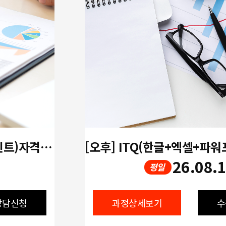
[오전] ITQ(한글+엑셀+파워포인트)자격증 취득과정 72H
26.08.
평일
상담신청
과정상세보기
수